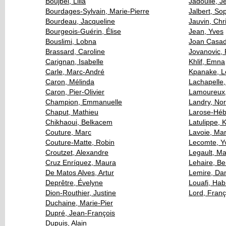
Boujbel, Lilia
Jadoulle, J
Bourdages-Sylvain, Marie-Pierre
Jalbert, So
Bourdeau, Jacqueline
Jauvin, Chr
Bourgeois-Guérin, Élise
Jean, Yves
Bouslimi, Lobna
Joan Casa
Brassard, Caroline
Jovanovic,
Carignan, Isabelle
Khlif, Emna
Carle, Marc-André
Kpanake, 
Caron, Mélinda
Lachapelle,
Caron, Pier-Olivier
Lamoureux
Champion, Emmanuelle
Landry, No
Chaput, Mathieu
Larose-Hébe
Chikhaoui, Belkacem
Latulippe, 
Couture, Marc
Lavoie, Ma
Couture-Matte, Robin
Lecomte, Y
Croutzet, Alexandre
Legault, Ma
Cruz Enríquez, Maura
Lehaire, B
De Matos Alves, Artur
Lemire, Dan
Deprêtre, Évelyne
Louafi, Hab
Dion-Routhier, Justine
Lord, Fran
Duchaine, Marie-Pier
Dupré, Jean-François
Dupuis, Alain