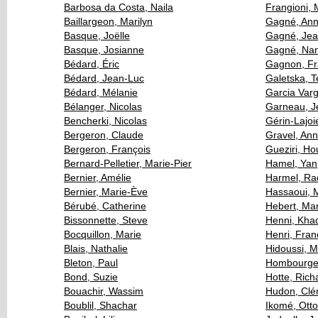
Barbosa da Costa, Naila
Frangioni, 
Baillargeon, Marilyn
Gagné, Ann
Basque, Joëlle
Gagné, Je
Basque, Josianne
Gagné, Na
Bédard, Éric
Gagnon, F
Bédard, Jean-Luc
Galetska, T
Bédard, Mélanie
Garcia Var
Bélanger, Nicolas
Garneau, J
Bencherki, Nicolas
Gérin-Lajoi
Bergeron, Claude
Gravel, An
Bergeron, François
Gueziri, H
Bernard-Pelletier, Marie-Pier
Hamel, Yan
Bernier, Amélie
Harmel, Ra
Bernier, Marie-Ève
Hassaoui, 
Bérubé, Catherine
Hebert, Ma
Bissonnette, Steve
Henni, Khad
Bocquillon, Marie
Henri, Fran
Blais, Nathalie
Hidoussi, 
Bleton, Paul
Hombourger
Bond, Suzie
Hotte, Rich
Bouachir, Wassim
Hudon, Clé
Boublil, Shachar
Ikomé, Otto