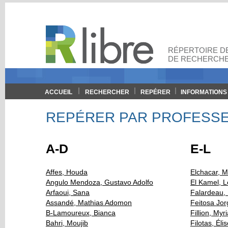
RÉPERTOIRE DE
DE RECHERCHE
ACCUEIL
RECHERCHER
REPÉRER
INFORMATIONS
REPÉRER PAR PROFESS
A-D
E-L
Affes, Houda
Elchacar, Mi
Angulo Mendoza, Gustavo Adolfo
El Kamel, L
Arfaoui, Sana
Falardeau,
Assandé, Mathias Adomon
Feitosa Jor
B-Lamoureux, Bianca
Fillion, Myr
Bahri, Moujib
Filotas, Éli