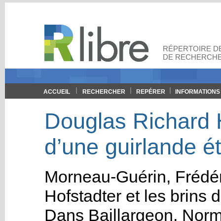
RÉPERTOIRE DE
DE RECHERCHE
ACCUEIL
RECHERCHER
REPÉRER
INFORMATIONS
Douglas Richard H
d’une guirlande ét
Morneau-Guérin, Frédér
Hofstadter et les brins 
Dans
Baillargeon, Nor