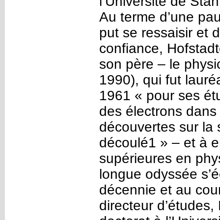
l’Université de Sta
Au terme d’une paus
put se ressaisir et 
confiance, Hofstadt
son père – le physi
1990), qui fut laur
1961 « pour ses étu
des électrons dans 
découvertes sur la 
découlé1 » – et à 
supérieures en phy
longue odyssée s’é
décennie et au cour
directeur d’études,