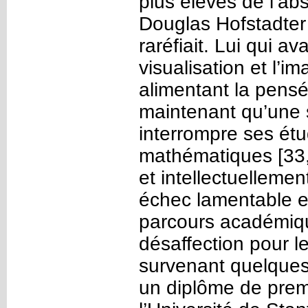
plus élevés de l’ab
Douglas Hofstadter a
raréfiait. Lui qui a
visualisation et l’i
alimentant la pensé
maintenant qu’une s
interrompre ses ét
mathématiques [33,
et intellectuelleme
échec lamentable et
parcours académiqu
désaffection pour l
survenant quelques
un diplôme de premi