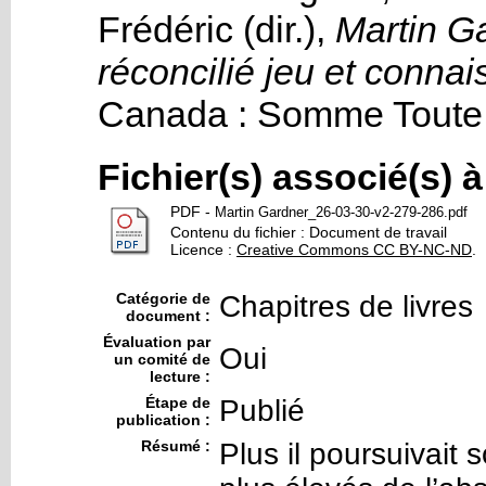
Frédéric
(dir.),
Martin G
réconcilié jeu et conna
Canada :
Somme Toute
Fichier(s) associé(s) 
PDF
-
Martin Gardner_26-03-30-v2-279-286.pdf
Contenu du fichier : Document de travail
Licence :
Creative Commons CC BY-NC-ND
.
Catégorie de
Chapitres de livres
document :
Évaluation par
Oui
un comité de
lecture :
Étape de
Publié
publication :
Résumé :
Plus il poursuivait