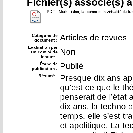
Fichier(s) associé(s) 
PDF
-
Mark Fisher, la techno et la virtualité du fut
Catégorie de
Articles de revues
document :
Évaluation par
Non
un comité de
lecture :
Étape de
Publié
publication :
Résumé :
Presque dix ans apr
qu’est-ce que le thé
penserait de l’état
dix ans, la techno
temps, elle s’est t
et apolitique. La te