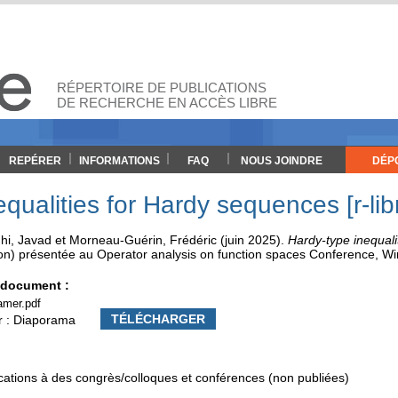
RÉPERTOIRE DE PUBLICATIONS
DE RECHERCHE EN ACCÈS LIBRE
REPÉRER
INFORMATIONS
FAQ
NOUS JOINDRE
DÉP
qualities for Hardy sequences [r-lib
hi, Javad
et
Morneau-Guérin, Frédéric
(juin 2025).
Hardy-type inequal
on)
présentée au
Operator analysis on function spaces Conference
, W
e document :
amer.pdf
TÉLÉCHARGER
r : Diaporama
tions à des congrès/colloques et conférences (non publiées)