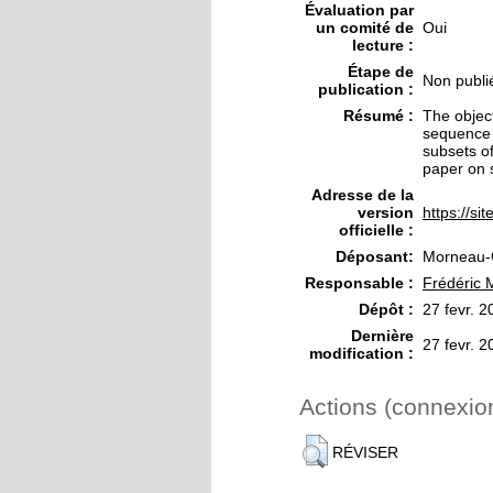
Évaluation par
un comité de
Oui
lecture :
Étape de
Non publi
publication :
Résumé :
The object
sequence 
subsets of
paper on 
Adresse de la
version
https://s
officielle :
Déposant:
Morneau-G
Responsable :
Frédéric 
Dépôt :
27 fevr. 
Dernière
27 fevr. 
modification :
Actions (connexio
RÉVISER