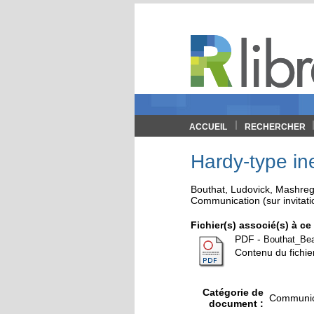
ACCUEIL
RECHERCHER
Hardy-type ine
Bouthat, Ludovick
,
Mashreg
Communication (sur invitati
Fichier(s) associé(s) à c
PDF
-
Bouthat_Be
Contenu du fichie
Catégorie de
Communica
document :