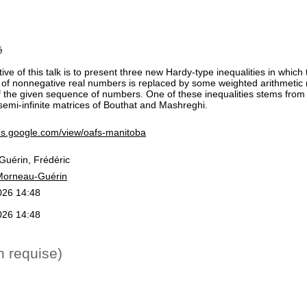
é
ive of this talk is to present three new Hardy-type inequalities in whic
of nonnegative real numbers is replaced by some weighted arithmeti
 the given sequence of numbers. One of these inequalities stems from a
semi-infinite matrices of Bouthat and Mashreghi.
ites.google.com/view/oafs-manitoba
uérin, Frédéric
Morneau-Guérin
2026 14:48
2026 14:48
n requise)