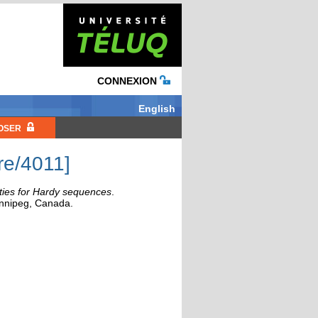
CONNEXION
English
OSER
re/4011]
ities for Hardy sequences
.
innipeg, Canada.