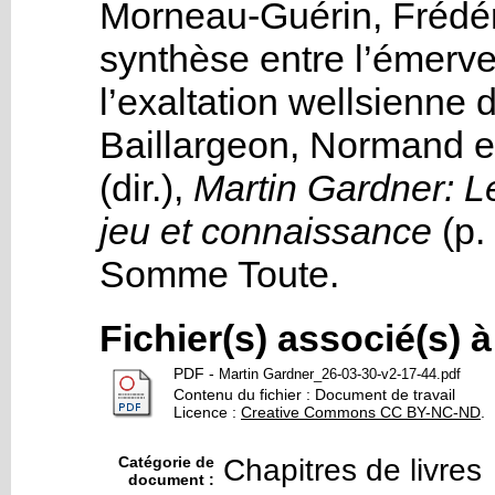
Morneau-Guérin, Frédér
synthèse entre l’émerve
l’exaltation wellsienne
Baillargeon, Normand
e
(dir.),
Martin Gardner: L
jeu et connaissance
(p.
Somme Toute
.
Fichier(s) associé(s) 
PDF
-
Martin Gardner_26-03-30-v2-17-44.pdf
Contenu du fichier : Document de travail
Licence :
Creative Commons CC BY-NC-ND
.
Catégorie de
Chapitres de livres
document :