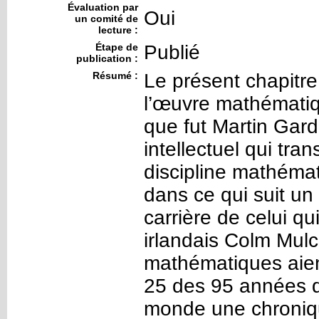
Évaluation par
Oui
un comité de
lecture :
Étape de
Publié
publication :
Résumé :
Le présent chapitre 
l’œuvre mathématiq
que fut Martin Gard
intellectuel qui tra
discipline mathémat
dans ce qui suit un 
carrière de celui qu
irlandais Colm Mulc
mathématiques aien
25 des 95 années 
monde une chroniqu