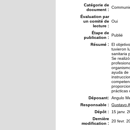
Catégorie de
Communica
document :
Évaluation par
un comité de
Oui
lecture :
Étape de
Publié
publication :
Résumé :
El objetiv
tuvieron l
sanitaria
Se realizó
profesiona
organismo
ayuda de 
instruccio
competenc
proporcio
prácticas 
Déposant:
Angulo Me
Responsable :
Gustavo A
Dépôt :
15 janv. 
Dernière
20 fevr. 
modification :