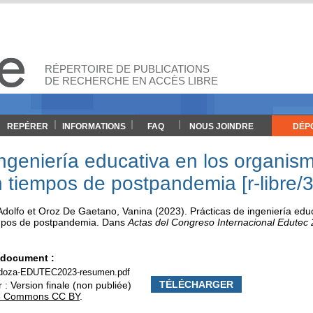
RÉPERTOIRE DE PUBLICATIONS
DE RECHERCHE EN ACCÈS LIBRE
REPÉRER
INFORMATIONS
FAQ
NOUS JOINDRE
DÉP
ingeniería educativa en los organis
tiempos de postpandemia [r-libre/
dolfo
et
Oroz De Gaetano, Vanina
(2023). Prácticas de ingeniería edu
mpos de postpandemia
.
Dans
Actas del Congreso Internacional Edutec
e document :
doza-EDUTEC2023-resumen.pdf
TÉLÉCHARGER
 : Version finale (non publiée)
ve Commons CC BY
.