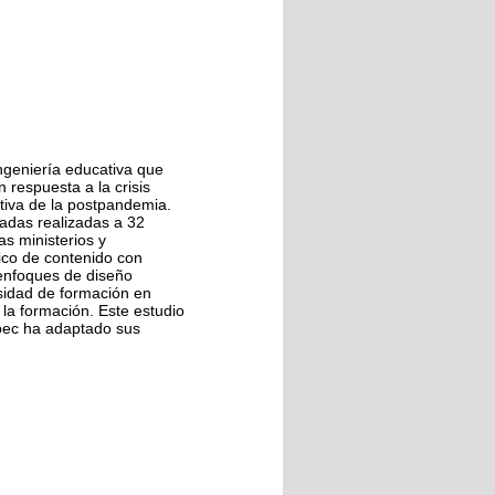
ingeniería educativa que
 respuesta a la crisis
tiva de la postpandemia.
radas realizadas a 32
s ministerios y
ico de contenido con
 enfoques de diseño
esidad de formación en
la formación. Este estudio
bec ha adaptado sus