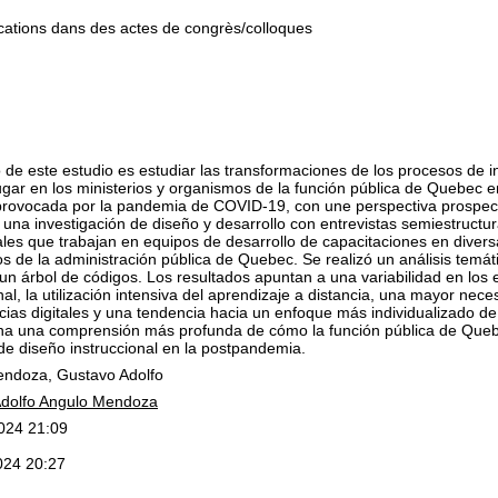
tions dans des actes de congrès/colloques
o de este estudio es estudiar las transformaciones de los procesos de 
ugar en los ministerios y organismos de la función pública de Quebec en
 provocada por la pandemia de COVID-19, con une perspectiva prospec
 una investigación de diseño y desarrollo con entrevistas semiestructu
les que trabajan en equipos de desarrollo de capacitaciones en diversa
s de la administración pública de Quebec. Se realizó un análisis temát
un árbol de códigos. Los resultados apuntan a una variabilidad en los
nal, la utilización intensiva del aprendizaje a distancia, una mayor nec
ias digitales y una tendencia hacia un enfoque más individualizado de 
na una comprensión más profunda de cómo la función pública de Que
de diseño instruccional en la postpandemia.
ndoza, Gustavo Adolfo
dolfo Angulo Mendoza
2024 21:09
2024 20:27