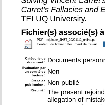
Solving Vincent Carret’s
Carret’s Fallacies and E
TELUQ University
.
Fichier(s) associé(s) 
PDF
-
rejoinder_JHET_20221112_online.pdf
Contenu du fichier : Document de travail
Catégorie de
Documents personn
document :
Évaluation par
Non
un comité de
lecture :
Étape de
Non publié
publication :
Résumé :
The present rejoind
allegation of mista