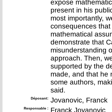
expose mathematical
present in his publ
most importantly, 
consequences that 
mathematical assum
demonstrate that C
misunderstanding o
approach. Then, we 
supported by the d
made, and that he 
some authors, maki
said.
Déposant:
Jovanovic, Franck
Responsable :
Franck Jovanovic