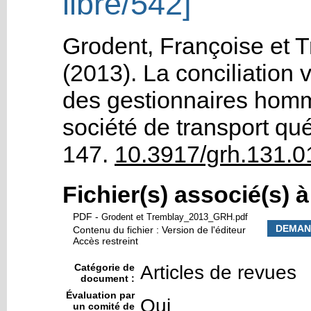
libre/542]
Grodent, Françoise
et
T
(2013). La conciliation 
des gestionnaires homm
société de transport qu
147.
10.3917/grh.131.0
Fichier(s) associé(s) 
PDF
-
Grodent et Tremblay_2013_GRH.pdf
DEMAN
Contenu du fichier : Version de l'éditeur
Accès restreint
Catégorie de
Articles de revues
document :
Évaluation par
Oui
un comité de