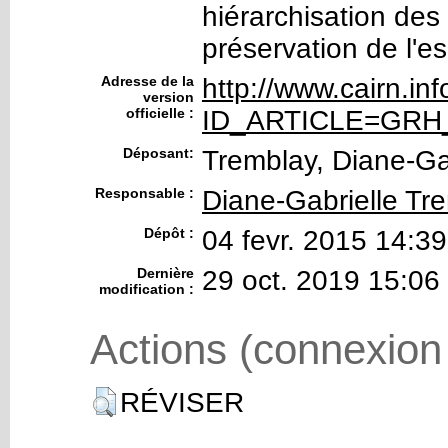
hiérarchisation des
préservation de l'e
Adresse de la
http://www.cairn.in
version
officielle :
ID_ARTICLE=GRH_
Déposant:
Tremblay, Diane-Ga
Responsable :
Diane-Gabrielle Tr
Dépôt :
04 fevr. 2015 14:39
Dernière
29 oct. 2019 15:06
modification :
Actions (connexion
RÉVISER