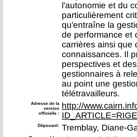
l'autonomie et du c
particulièrement crit
qu'entraîne la gesti
de performance et d
carrières ainsi que 
connaissances. Il 
perspectives et des
gestionnaires à rel
au point une gestio
télétravailleurs.
Adresse de la
http://www.cairn.in
version
officielle :
ID_ARTICLE=RIGE.
Déposant:
Tremblay, Diane-Ga