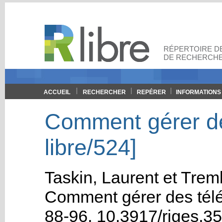
RÉPERTOIRE DE
DE RECHERCHE
ACCUEIL
RECHERCHER
REPÉRER
INFORMATIONS
Comment gérer des
libre/524]
Taskin, Laurent
et
Tremb
Comment gérer des télé
88-96.
10.3917/riges.3