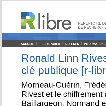
RÉPERTOIRE DE
DE RECHERCHE
ACCUEIL
RECHERCHER
REPÉRER
INFORMATIONS
Ronald Linn Rivest
clé publique [r-lib
Morneau-Guérin, Frédér
Rivest et le chiffrement
Baillargeon, Normand
e