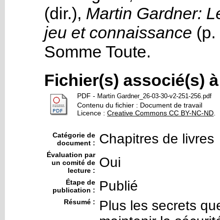
(dir.),
Martin Gardner: L
jeu et connaissance
(p.
Somme Toute
.
Fichier(s) associé(s) 
PDF
-
Martin Gardner_26-03-30-v2-251-256.pdf
Contenu du fichier : Document de travail
Licence :
Creative Commons CC BY-NC-ND
.
Catégorie de
Chapitres de livres
document :
Évaluation par
Oui
un comité de
lecture :
Étape de
Publié
publication :
Résumé :
Plus les secrets que