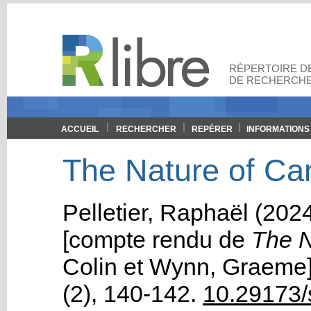
RÉPERTOIRE DE
DE RECHERCHE
ACCUEIL
RECHERCHER
REPÉRER
INFORMATIONS
The Nature of Can
Pelletier, Raphaël
(2024
[compte rendu de
The N
Colin
et
Wynn, Graeme
(2)
, 140-142.
10.29173/