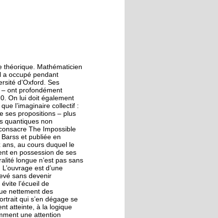
ue théorique. Mathématicien
 il a occupé pendant
ersité d’Oxford. Ses
es – ont profondément
20. On lui doit également
ue l’imaginaire collectif :
e ses propositions – plus
es quantiques non
 consacre The Impossible
n Barss et publiée en
x ans, au cours duquel le
ment en possession de ses
alité longue n’est pas sans
. L’ouvrage est d’une
levé sans devenir
évite l’écueil de
ngue nettement des
ortrait qui s’en dégage se
t atteinte, à la logique
amment une attention