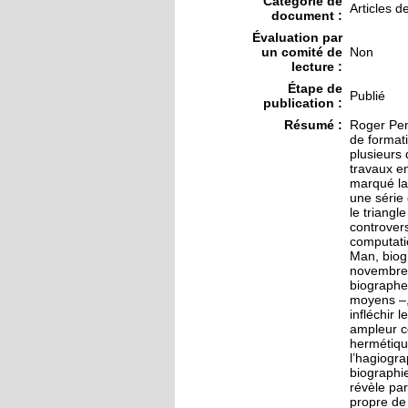
Catégorie de
Articles d
document :
Évaluation par
un comité de
Non
lecture :
Étape de
Publié
publication :
Résumé :
Roger Pen
de formati
plusieurs
travaux en
marqué la 
une série 
le triangl
controver
computati
Man, biogr
novembre 2
biographe
moyens –, 
infléchir 
ampleur co
hermétique
l’hagiogra
biographie
révèle pa
propre de 