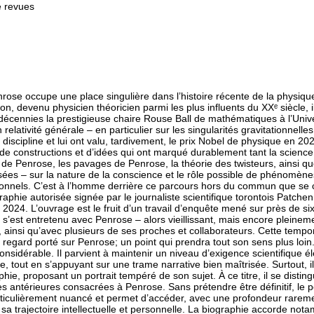
e revues
rose occupe une place singulière dans l’histoire récente de la physiq
on, devenu physicien théoricien parmi les plus influents du XXᵉ siècle,
 décennies la prestigieuse chaire Rouse Ball de mathématiques à l’Univ
 relativité générale – en particulier sur les singularités gravitationnell
discipline et lui ont valu, tardivement, le prix Nobel de physique en 20
de constructions et d’idées qui ont marqué durablement tant la science q
e de Penrose, les pavages de Penrose, la théorie des twisteurs, ainsi qu
sées – sur la nature de la conscience et le rôle possible de phénomèn
onnels. C’est à l’homme derrière ce parcours hors du commun que se
aphie autorisée signée par le journaliste scientifique torontois Patche
024. L’ouvrage est le fruit d’un travail d’enquête mené sur près de si
 s’est entretenu avec Penrose – alors vieillissant, mais encore pleine
ainsi qu’avec plusieurs de ses proches et collaborateurs. Cette tempor
le regard porté sur Penrose; un point qui prendra tout son sens plus loin
nsidérable. Il parvient à maintenir un niveau d’exigence scientifique é
, tout en s’appuyant sur une trame narrative bien maîtrisée. Surtout, il 
phie, proposant un portrait tempéré de son sujet. À ce titre, il se disti
s antérieures consacrées à Penrose. Sans prétendre être définitif, le p
rticulièrement nuancé et permet d’accéder, avec une profondeur raremen
sa trajectoire intellectuelle et personnelle. La biographie accorde not