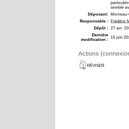
particuliè
semble av
Déposant:
Morneau-G
Responsable :
Frédéric 
Dépôt :
27 avr. 2
Dernière
15 juin 2
modification :
Actions (connexio
RÉVISER