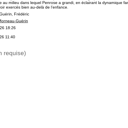
re au milieu dans lequel Penrose a grandi, en éclairant la dynamique famil
oir exercés bien au-delà de l’enfance.
uérin, Frédéric
Morneau-Guérin
026 18:26
026 11:40
n requise)