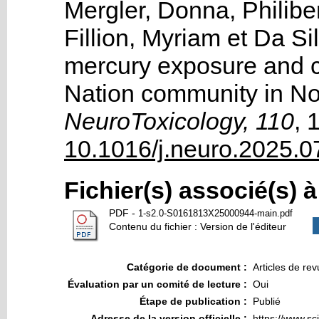
Mergler, Donna
,
Philibe
Fillion, Myriam
et
Da Si
mercury exposure and co
Nation community in No
NeuroToxicology, 110
, 
10.1016/j.neuro.2025.0
Fichier(s) associé(s) 
PDF
-
1-s2.0-S0161813X25000944-main.pdf
Contenu du fichier : Version de l'éditeur
Catégorie de document :
Articles de re
Évaluation par un comité de lecture :
Oui
Étape de publication :
Publié
Adresse de la version officielle :
https://www.sci