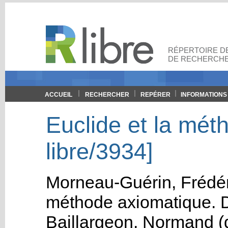
RÉPERTOIRE DE
DE RECHERCHE
ACCUEIL
RECHERCHER
REPÉRER
INFORMATIONS
Euclide et la mét
libre/3934]
Morneau-Guérin, Frédér
méthode axiomatique
.
Baillargeon, Normand
(d