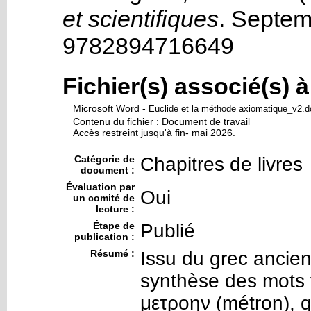
et scientifiques
.
Septemb
9782894716649
Fichier(s) associé(s) 
Microsoft Word
-
Euclide et la méthode axiomatique_v2.
Contenu du fichier : Document de travail
Accès restreint jusqu'à fin- mai 2026.
Catégorie de
Chapitres de livres
document :
Évaluation par
Oui
un comité de
lecture :
Étape de
Publié
publication :
Résumé :
Issu du grec ancien
synthèse des mots γε
μετροην (métron), qu