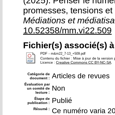
(2025). Penser le numér
promesses, tensions et 
Médiations et médiatisa
10.52358/mm.vi22.509
Fichier(s) associé(s) 
PDF
-
m&m22_7-13_+509.pdf
Contenu du fichier : Mise à jour de la version 
Licence :
Creative Commons CC BY-NC-SA
.
Catégorie de
Articles de revues
document :
Évaluation par
Non
un comité de
lecture :
Étape de
Publié
publication :
Résumé :
Ce numéro varia 20