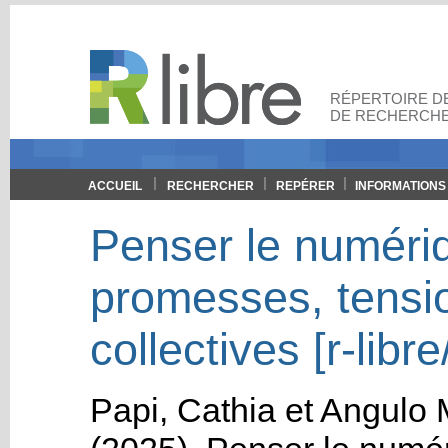
RÉPERTOIRE DE
DE RECHERCHE
ACCUEIL
RECHERCHER
REPÉRER
INFORMATIONS
Penser le numériq
promesses, tensio
collectives [r-libr
Papi, Cathia
et
Angulo 