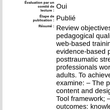
Évaluation par un
Oui
comité de
lecture :
Étape de
Publié
publication :
Résumé :
Review objectives
pedagogical qual
web-based traini
evidence-based p
posttraumatic str
professionals wor
adults. To achieve
examine: – The pe
content and desi
Tool framework; 
outcomes: knowled