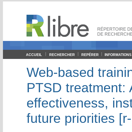
RÉPERTOIRE DE
DE RECHERCHE
ACCUEIL
RECHERCHER
REPÉRER
INFORMATIONS
Web-based traini
PTSD treatment: A
effectiveness, ins
future priorities [r