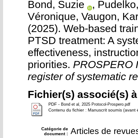
Bond, Suzie
,
Pudelko,
Véronique
,
Vaugon, Kar
(2025). Web-based trai
PTSD treatment: A syst
effectiveness, instructi
priorities
.
PROSPERO Int
register of systematic r
Fichier(s) associé(s) 
PDF
-
Bond et al, 2025 Protocol-Prospero.pdf
Contenu du fichier : Manuscrit soumis (avant 
Catégorie de
Articles de revue
document :