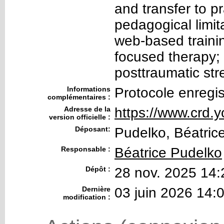
and transfer to p
pedagogical limit
web-based trainin
focused therapy;
posttraumatic st
Informations
Protocole enregis
complémentaires :
Adresse de la
https://www.crd.
version officielle :
Déposant:
Pudelko, Béatric
Responsable :
Béatrice Pudelko
Dépôt :
28 nov. 2025 14:
Dernière
03 juin 2026 14:
modification :