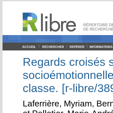
RÉPERTOIRE DE
DE RECHERCHE
ACCUEIL
RECHERCHER
REPÉRER
INFORMATIONS
Regards croisés 
socioémotionnelle
classe. [r-libre/38
Laferrière, Myriam
,
Bern