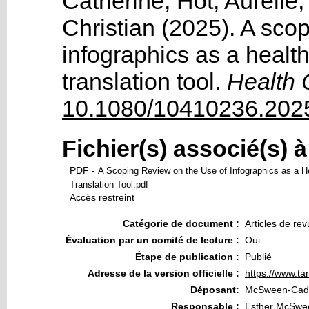
Catherine
,
Hot, Aurélie
Christian
(2025). A scop
infographics as a healt
translation tool
.
Health 
10.1080/10410236.202
Fichier(s) associé(s) 
PDF
-
A Scoping Review on the Use of Infographics as a 
Translation Tool.pdf
Accès restreint
Catégorie de document :
Articles de re
Évaluation par un comité de lecture :
Oui
Étape de publication :
Publié
Adresse de la version officielle :
https://www.ta
Déposant:
McSween-Cadi
Responsable :
Esther McSwe