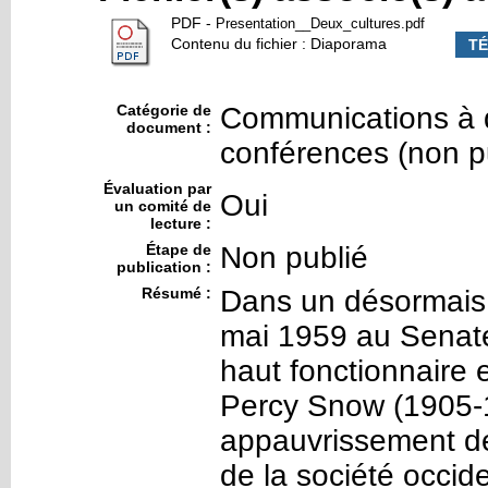
PDF
-
Presentation__Deux_cultures.pdf
Contenu du fichier : Diaporama
T
Catégorie de
Communications à d
document :
conférences (non p
Évaluation par
Oui
un comité de
lecture :
Étape de
Non publié
publication :
Résumé :
Dans un désormais 
mai 1959 au Senate
haut fonctionnaire 
Percy Snow (1905-
appauvrissement de 
de la société occid