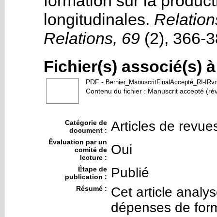
formation sur la product
longitudinales
.
Relations
Relations, 69
(2)
, 366-3
Fichier(s) associé(s) 
PDF
-
Bernier_ManuscritFinalAccepté_RI-IRv
Contenu du fichier : Manuscrit accepté (ré
Catégorie de
Articles de revue
document :
Évaluation par un
Oui
comité de
lecture :
Étape de
Publié
publication :
Résumé :
Cet article analys
dépenses de forma