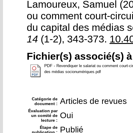
Lamoureux, Samuel
(20
ou comment court-circui
du capital des médias 
14
(1-2)
, 343-373.
10.40
Fichier(s) associé(s) 
PDF
-
Revendiquer le salariat ou comment court-cir
des médias socionumériques.pdf
Catégorie de
Articles de revues
document :
Évaluation par
Oui
un comité de
lecture :
Étape de
Publié
publication :