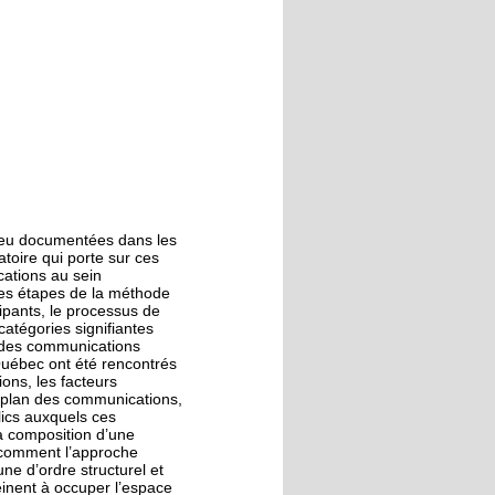
 peu documentées dans les
atoire qui porte sur ces
cations au sein
les étapes de la méthode
cipants, le processus de
atégories signifiantes
s des communications
Québec ont été rencontrés
ions, les facteurs
 le plan des communications,
lics auxquels ces
la composition d’une
er comment l’approche
ne d’ordre structurel et
einent à occuper l’espace