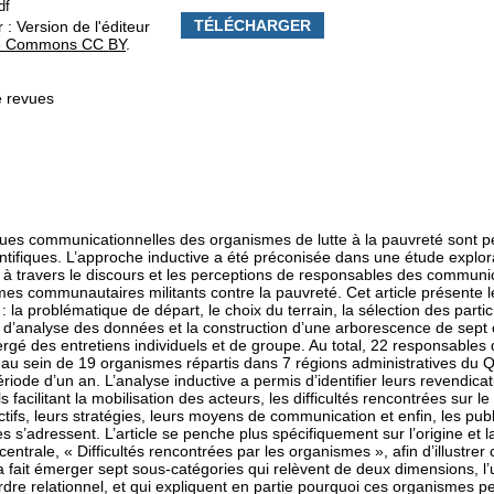
df
TÉLÉCHARGER
 : Version de l'éditeur
ve Commons CC BY
.
e revues
ques communicationnelles des organismes de lutte à la pauvreté sont
entifiques. L’approche inductive a été préconisée dans une étude explor
, à travers le discours et les perceptions de responsables des communi
mes communautaires militants contre la pauvreté. Cet article présente 
 la problématique de départ, le choix du terrain, la sélection des parti
 d’analyse des données et la construction d’une arborescence de sept c
rgé des entretiens individuels et de groupe. Au total, 22 responsable
t au sein de 19 organismes répartis dans 7 régions administratives du 
riode d’un an. L’analyse inductive a permis d’identifier leurs revendicat
s facilitant la mobilisation des acteurs, les difficultés rencontrées sur
ctifs, leurs stratégies, leurs moyens de communication et enfin, les pub
 s’adressent. L’article se penche plus spécifiquement sur l’origine et 
centrale, « Difficultés rencontrées par les organismes », afin d’illustr
a fait émerger sept sous-catégories qui relèvent de deux dimensions, l’u
ordre relationnel, et qui expliquent en partie pourquoi ces organismes p