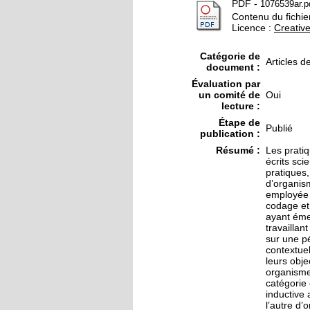
PDF
-
1076539ar.p
Contenu du fichier
Licence :
Creati
Catégorie de
Articles d
document :
Évaluation par
un comité de
Oui
lecture :
Étape de
Publié
publication :
Résumé :
Les prati
écrits sci
pratiques
d’organis
employée :
codage et
ayant éme
travaillan
sur une pé
contextuel
leurs obje
organismes
catégorie 
inductive 
l’autre d’