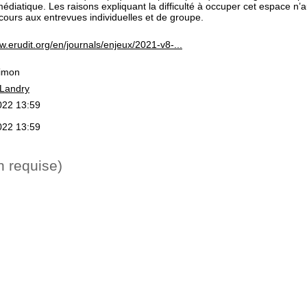
médiatique. Les raisons expliquant la difficulté à occuper cet espace n’a
cours aux entrevues individuelles et de groupe.
w.erudit.org/en/journals/enjeux/2021-v8-...
Simon
Landry
2022 13:59
2022 13:59
n requise)