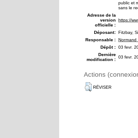
public et 
sans le re
Adresse de la
version
https://ww
officielle :
Déposant:
Fitzbay, 
Responsable :
Normand 
Dépôt :
03 fevr. 
Dernière
03 fevr. 
modification :
Actions (connexio
RÉVISER