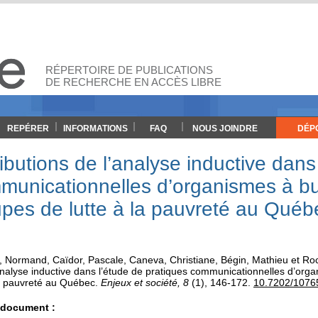
RÉPERTOIRE DE PUBLICATIONS
DE RECHERCHE EN ACCÈS LIBRE
REPÉRER
INFORMATIONS
FAQ
NOUS JOINDRE
DÉP
ibutions de l’analyse inductive dans
municationnelles d’organismes à but 
upes de lutte à la pauvreté au Québe
, Normand
,
Caïdor, Pascale
,
Caneva, Christiane
,
Bégin, Mathieu
et
Roc
analyse inductive dans l’étude de pratiques communicationnelles d’organ
la pauvreté au Québec
.
Enjeux et société, 8
(1)
, 146-172.
10.7202/1076
e document :