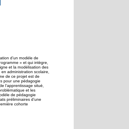
tation d’un modèle de
rogramme » et qui intègre,
gne et la modélisation des
en administration scolaire,
me de ce projet est de
lons pour une pédagogie
de l’apprentissage situé,
problématique et les
modèle de pédagogie
tats préliminaires d’une
remière cohorte