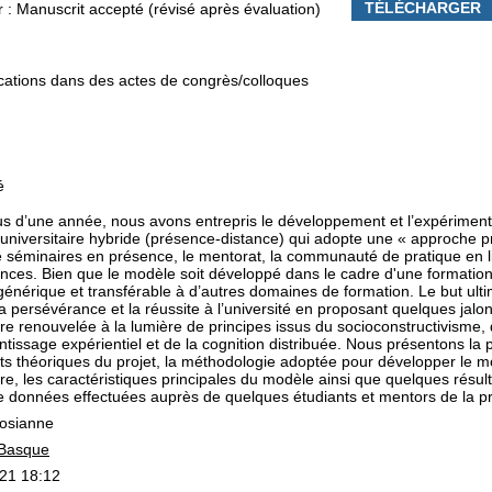
TÉLÉCHARGER
r : Manuscrit accepté (révisé après évaluation)
tions dans des actes de congrès/colloques
é
us d’une année, nous avons entrepris le développement et l’expérimen
 universitaire hybride (présence-distance) qui adopte une « approche p
e séminaires en présence, le mentorat, la communauté de pratique en li
nces. Bien que le modèle soit développé dans le cadre d'une formation 
 générique et transférable à d’autres domaines de formation. Le but ulti
la persévérance et la réussite à l’université en proposant quelques ja
ire renouvelée à la lumière de principes issus du socioconstructivisme, 
ntissage expérientiel et de la cognition distribuée. Nous présentons la 
s théoriques du projet, la méthodologie adoptée pour développer le 
ire, les caractéristiques principales du modèle ainsi que quelques résul
de données effectuées auprès de quelques étudiants et mentors de la p
osianne
 Basque
21 18:12