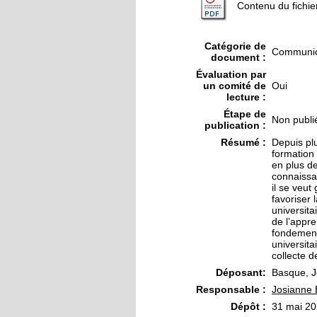
Contenu du fichie
Catégorie de
Communica
document :
Évaluation par
un comité de
Oui
lecture :
Étape de
Non publi
publication :
Résumé :
Depuis pl
formation
en plus d
connaissa
il se veut
favoriser 
universita
de l’appre
fondement
universita
collecte 
Déposant:
Basque, J
Responsable :
Josianne
Dépôt :
31 mai 20