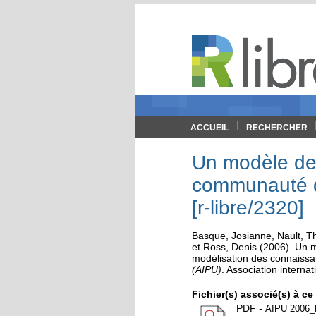
ACCUEIL
RECHERCHER
Un modèle de f
communauté de
[r-libre/2320]
Basque, Josianne
,
Nault, T
et
Ross, Denis
(2006). Un mo
modélisation des connaiss
(AIPU)
.
Association internat
Fichier(s) associé(s) à c
PDF
-
AIPU 2006_B