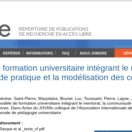
RÉPERTOIRE DE PUBLICATIONS
DE RECHERCHE EN ACCÈS LIBRE
REPÉRER
INFORMATIONS
FAQ
NOUS JOINDRE
DÉP
ormation universitaire intégrant le 
 pratique et la modélisation des 
hérèse
,
Saint-Pierre, Marjolaine
,
Brunet, Luc
,
Toussaint, Pierre
,
Lajoie,
dèle de formation universitaire intégrant le mentorat, la communauté 
ances
.
Dans
Actes du XXVIIIe colloque de l'Association internationale d
ionale de pédagogie universitaire
.
e document :
asque et al._texte_vf.pdf