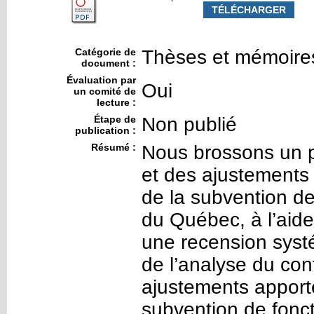
TÉLÉCHARGER
Catégorie de
Thèses et mémoire
document :
Évaluation par
Oui
un comité de
lecture :
Étape de
Non publié
publication :
Résumé :
Nous brossons un po
et des ajustements
de la subvention d
du Québec, à l’aid
une recension systé
de l’analyse du con
ajustements apport
subvention de fon