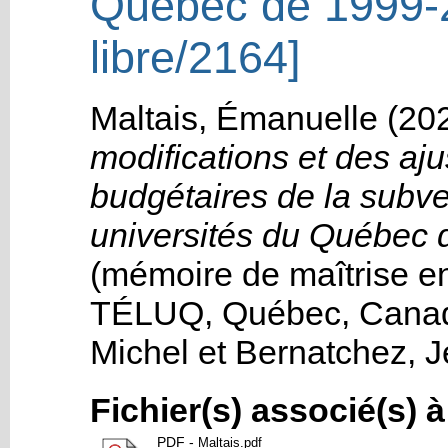
Québec de 1999-2
libre/2164]
Maltais, Émanuelle
(20
modifications et des aj
budgétaires de la subv
universités du Québec
(mémoire de maîtrise 
TÉLUQ, Québec, Canad
Michel
et
Bernatchez, 
Fichier(s) associé(s) 
PDF
-
Maltais.pdf