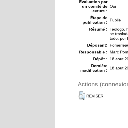
Évaluation par
un comité de
Oui
lecture :
Étape de
Publié
publication :
Résumé :
Teólogo, h
se traslad
todo, por 
Déposant:
Pomerlea
Responsable :
Marc Pom
Dépôt :
18 aout 2
Dernière
18 aout 2
modification :
Actions (connexio
RÉVISER