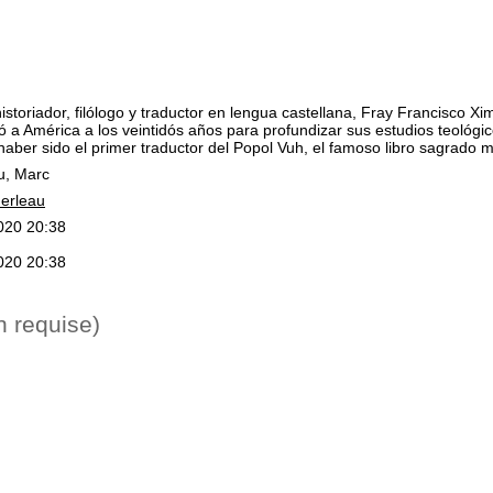
istoriador, filólogo y traductor en lengua castellana, Fray Francisco 
ó a América a los veintidós años para profundizar sus estudios teológi
haber sido el primer traductor del Popol Vuh, el famoso libro sagrado m
u, Marc
erleau
020 20:38
020 20:38
n requise)