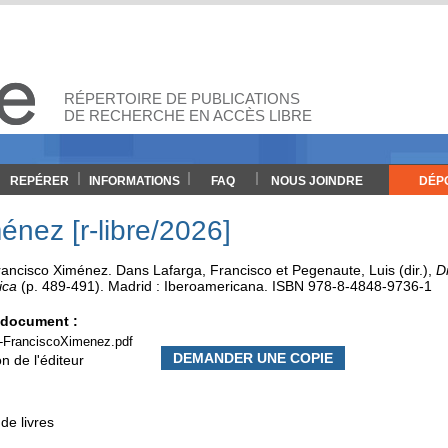
RÉPERTOIRE DE PUBLICATIONS
DE RECHERCHE EN ACCÈS LIBRE
REPÉRER
INFORMATIONS
FAQ
NOUS JOINDRE
DÉP
énez [r-libre/2026]
rancisco Ximénez
.
Dans
Lafarga, Francisco
et
Pegenaute, Luis
(dir.),
Di
ica
(p. 489-491).
Madrid :
Iberoamericana
.
ISBN 978-8-4848-9736-1
e document :
-FranciscoXimenez.pdf
DEMANDER UNE COPIE
n de l'éditeur
de livres