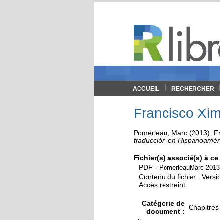
ACCUEIL
RECHERCHER
Francisco Xim
Pomerleau, Marc
(2013). F
traducción en Hispanoamér
Fichier(s) associé(s) à c
PDF
-
PomerleauMarc-2013
Contenu du fichier : Versio
Accès restreint
Catégorie de
Chapitres 
document :