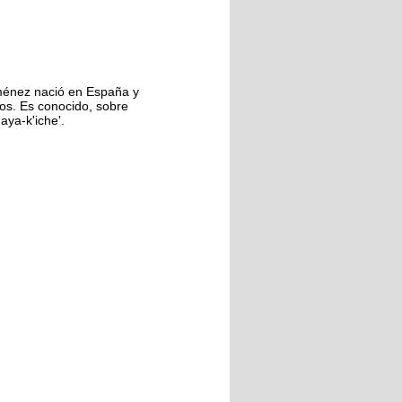
Ximénez nació en España y
cos. Es conocido, sobre
aya-k'iche'.