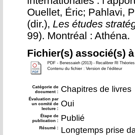
internationales : l’appor
Ouellet, Éric
;
Pahlavi, P
(dir.),
Les études straté
99).
Montréal :
Athéna
.
Fichier(s) associé(s) 
PDF
-
Benessaieh (2013) - Recalibrer RI Théories 
Contenu du fichier : Version de l'éditeur
Catégorie de
Chapitres de livres
document :
Évaluation par
Oui
un comité de
lecture :
Étape de
Publié
publication :
Résumé :
Longtemps prise da