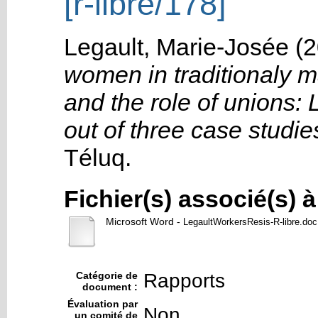
[r-libre/178]
Legault, Marie-Josée
(2
women in traditionaly 
and the role of unions: 
out of three case studie
Téluq
.
Fichier(s) associé(s) 
Microsoft Word
-
LegaultWorkersResis-R-libre.doc
Catégorie de
Rapports
document :
Évaluation par
Non
un comité de