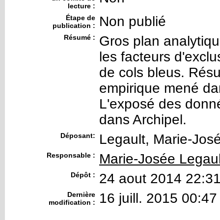
lecture :
Étape de
Non publié
publication :
Résumé :
Gros plan analytiqu
les facteurs d'excl
de cols bleus. Résu
empirique mené dan
L'exposé des donné
dans Archipel.
Déposant:
Legault, Marie-Jos
Responsable :
Marie-Josée Legaul
Dépôt :
24 aout 2014 22:3
Dernière
16 juill. 2015 00:47
modification :