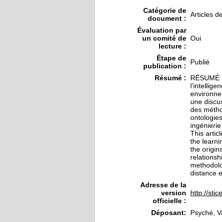
Catégorie de
Articles d
document :
Évaluation par
un comité de
Oui
lecture :
Étape de
Publié
publication :
Résumé :
RÉSUMÉ : C
l’intellig
environnem
une discus
des méthod
ontologie
ingénieri
This artic
the learni
the origin
relationsh
methodolo
distance 
Adresse de la
version
http://sti
officielle :
Déposant:
Psyché, V