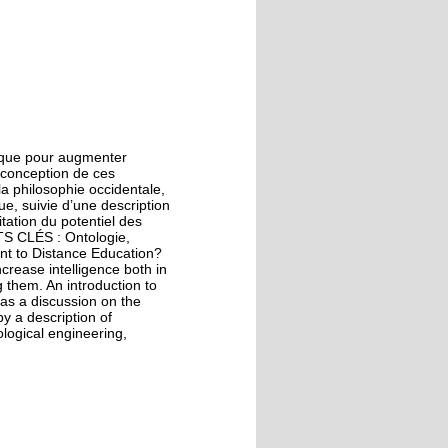
ogique pour augmenter
a conception de ces
la philosophie occidentale,
que, suivie d’une description
itation du potentiel des
TS CLÉS : Ontologie,
nt to Distance Education?
ncrease intelligence both in
 them. An introduction to
 as a discussion on the
by a description of
logical engineering,