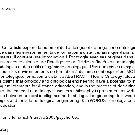
e revues
et article explore le potentiel de l’ontologie et de l’ingénierie ontol
ence dans les environnements de formation à distance, ainsi que dans l
ents. Il contient une introduction à l’ontologie avec ses origines dans 
sion des relations entre l’intelligence artificielle et l’ingénierie ontologi
ologies et des outils d’ingénierie ontologique. Plusieurs pistes d’explo
s pour les environnements de formation à distance sont explorées. MO
e ontologique, formation à distance ABSTRACT : How is Ontology releva
le claims that ontology and ontological engineering have a potential to i
ng environments for distance education, and in the process of designing
s of the concept of ontology in western philosophy is presented, as well
ips between artificial intelligence and ontological engineering, followed 
gies and tools for ontological engineering. KEYWORDS : ontology, onto
education
cef.univ-lemans.fr/num/vol2003/psyche-06...
aléry