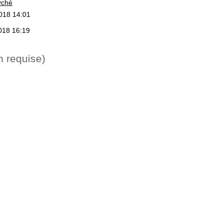
yché
2018 14:01
018 16:19
n requise)