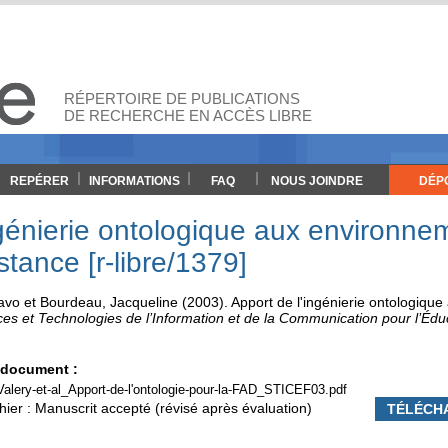
RÉPERTOIRE DE PUBLICATIONS
DE RECHERCHE EN ACCÈS LIBRE
REPÉRER
INFORMATIONS
FAQ
NOUS JOINDRE
DÉP
ngénierie ontologique aux environne
stance [r-libre/1379]
avo
et
Bourdeau, Jacqueline
(2003). Apport de l'ingénierie ontologiqu
es et Technologies de l’Information et de la Communication pour l’Édu
e document :
alery-et-al_Apport-de-l'ontologie-pour-la-FAD_STICEF03.pdf
hier : Manuscrit accepté (révisé après évaluation)
TÉLÉCH