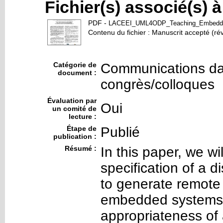
Fichier(s) associé(s) 
PDF
-
LACEEI_UML4ODP_Teaching_Embedde
Contenu du fichier : Manuscrit accepté (ré
Catégorie de
Communications da
document :
congrès/colloques
Évaluation par
Oui
un comité de
lecture :
Étape de
Publié
publication :
Résumé :
In this paper, we wi
specification of a d
to generate remote
embedded systems. 
appropriateness o