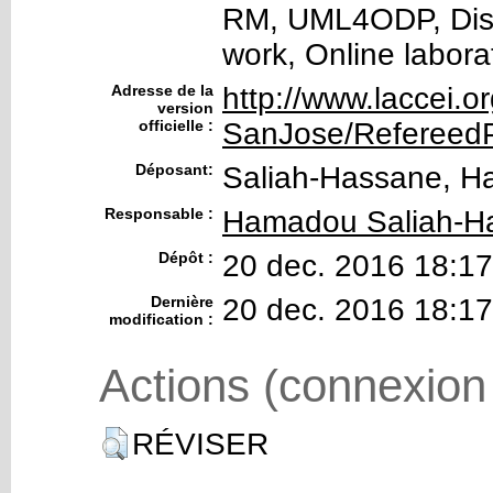
RM, UML4ODP, Dist
work, Online labora
Adresse de la
http://www.laccei.
version
officielle :
SanJose/RefereedP
Déposant:
Saliah-Hassane, 
Responsable :
Hamadou Saliah-H
Dépôt :
20 dec. 2016 18:17
Dernière
20 dec. 2016 18:17
modification :
Actions (connexion
RÉVISER